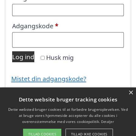
Påkrævet
Adgangskode
*
Log ind
Husk mig
Mistet din adgangskode?
×
Dette website bruger tracking cookies
Dette websted bruger cookies til at forbedre brugeroplevelsen. Ved
at bruge vores hjemmeside accepterer du alle cookies i
overensstemmelse med vores cookiepolitik.
Detaljer
Copyright 2026 - Pilanto Aps
TILLAD COOKIES
TILLAD IKKE COOKIES