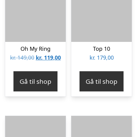
Oh My Ring
Top 10
Den
Den
kr.
149,00
kr.
119,00
kr.
179,00
oprindelige
aktuelle
pris
pris
Gå til shop
Gå til shop
var:
er:
kr. 149,00.
kr. 119,00.