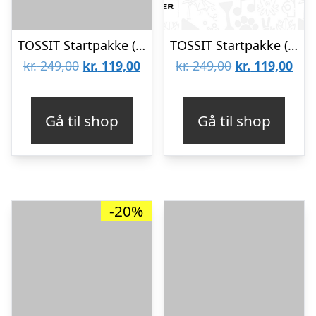
TOSSIT Startpakke (Blå/Pink)
TOSSIT Startpakke (Blå/Gul)
Den
Den
Den
De
kr.
249,00
kr.
119,00
kr.
249,00
kr.
119,00
oprindelige
aktuelle
oprindelige
aktu
pris
pris
pris
pris
Gå til shop
Gå til shop
var:
er:
var:
er:
kr. 249,00.
kr. 119,00.
kr. 249,00.
kr. 
-20%