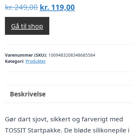
Den
Den
kr.
249,00
kr.
119,00
oprindelige
aktuelle
pris
pris
Gå til shop
var:
er:
kr. 249,00.
kr. 119,00.
Varenummer (SKU):
1009483208348685584
Kategori:
Produkter
Beskrivelse
Gør dart sjovt, sikkert og farverigt med
TOSSIT Startpakke. De bløde silikonepile i